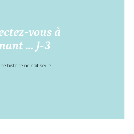
ctez-vous à
enant … J-3
e histoire ne naît seule...