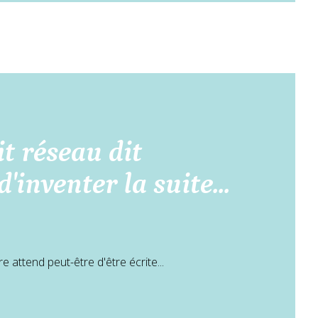
t réseau dit
'inventer la suite...
 attend peut-être d'être écrite...