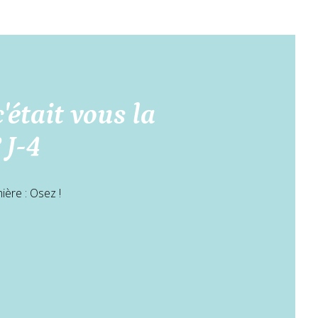
'était vous la
 J-4
ière : Osez !