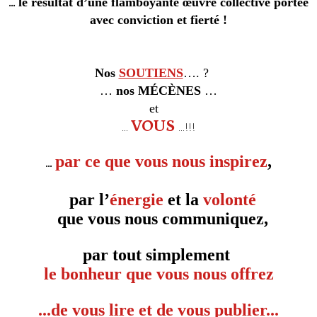
le résultat d’une
flamboyante
œuvre collective portée
…
avec
conviction et
fierté !
Nos
SOUTIENS
…. ?
…
nos
MÉCÈNES
…
et
VOUS
!!!
…
…
par ce que vous nous inspirez
,
…
par l’
énerg
ie
et la
volonté
que vous nous communiquez,
par tout simplement
le bonheur que vous nous offrez
...de vous lire et de vous publier...