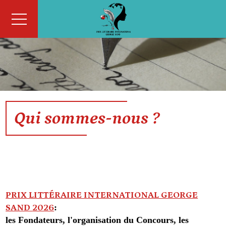
Qui sommes-nous ?
PRIX LITTÉRAIRE INTERNATIONAL GEORGE
:
SAND
2026
les
F
ondateurs, l'organisation du
C
oncours, les