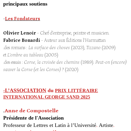
principaux soutiens
-
Les Fondateurs
Olivier Lenoir
- Chef d'entreprise, peintre et musicien.
Fabrice Bonardi
- Auteur aux
É
ditions l’Harmattan
.des romans :
La surface des choses
(2023),
Tizzano
(2009)
et
L’ombre au tableau
(2005)
.des essais :
Corse, la croisée des chemins
(1989).
Peut-on (
encore
)
sauver la Corse (
et les Corses
) ?
(2020)
-L’
ASSOCIATION
du
PRIX LITTÉRAIRE
INTERNATIONAL GEORGE SAND
2025
.
Anne de Compostelle
Présidente de l'Association
Professeur de Lettres et Latin
à l’Université
.
Artiste
.